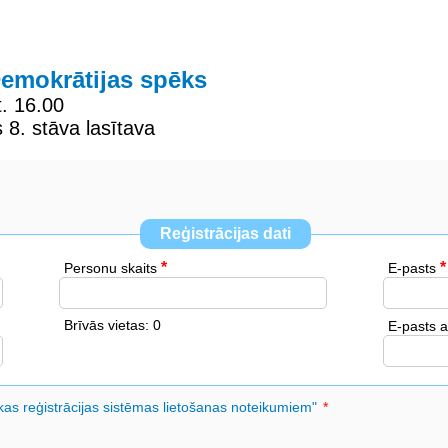
Demokrātijas spēks
. 16.00
s 8. stāva lasītava
Reģistrācijas dati
Personu skaits
E-pasts
Brīvās vietas: 0
E-pasts a
ēkas reģistrācijas sistēmas lietošanas noteikumiem"
*